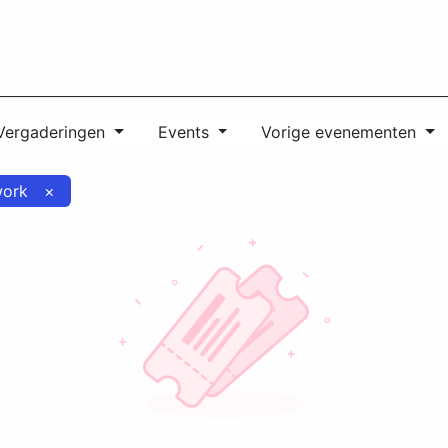
JVC
Evenementen
Partners
Vacatures
Contact
Vergaderingen
Events
Vorige evenementen
work
×