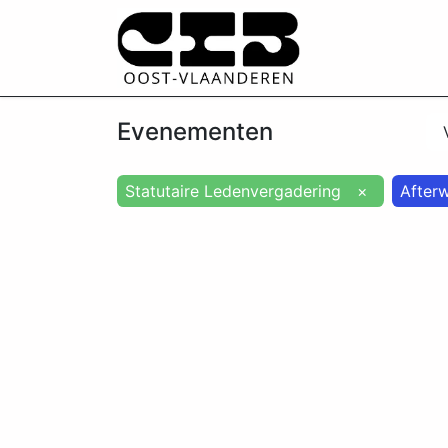
Over ons
Evenementen
Statutaire Ledenvergadering
×
After