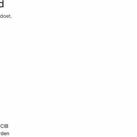
d
doet.
 CIB
rden