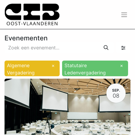
Evenementen
Algemene
×
Statutaire
×
Vergadering
Ledenvergadering
SEP.
08