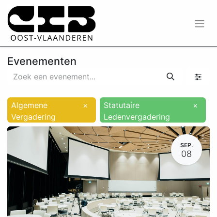
Evenementen
Algemene
×
Statutaire
×
Vergadering
Ledenvergadering
SEP.
08