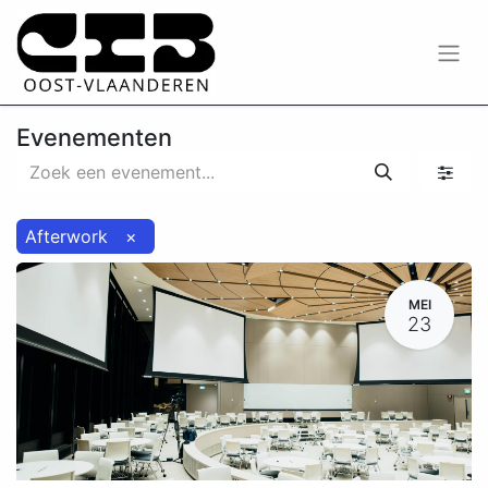
Evenementen
Afterwork
×
MEI
23